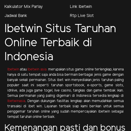
Kalkulator Mix Parlay
Link Ibetwin
Jadwal Bank
Rtp Live Slot
Ibetwin Situs Taruhan
Online Terbaik di
Indonesia
Ibetwin
atau
Ibetwin asia
merupakan situs game online terlengkap, karena
hanya di satu tempat saja anda bisa bermain berbagai jenis game dengan
banyak sekali permainan. Situs ibet win menyediakan jenis taruhan paling
populer saat ini seperti taruhan sportsbook, e-sports, game slots,
idnlive, ada juga game togel, live casino, tangkas dan game tembak ikan.
Semua permainan yang paling digemari di Indonesia tersedia lengkap di
Ibetwinasia
. Dengan dukungan fasilitas lengkap akan memudahkan semua
transaksi di ibet win. Layanan terbaik siap kami berikan untuk semua
penggemar taruhan online yang sudah mempercayakan ibetwin sebagai
tempat taruhan online terbaik.
Kemenangan pasti dan bonus