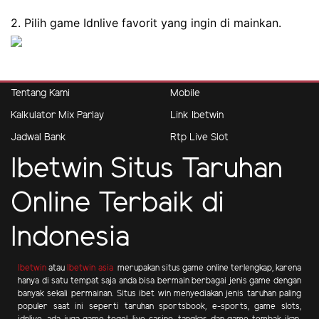
2. Pilih game Idnlive favorit yang ingin di mainkan.
Tentang Kami
Mobile
Kalkulator Mix Parlay
Link Ibetwin
Jadwal Bank
Rtp Live Slot
Ibetwin Situs Taruhan
Online Terbaik di
Indonesia
Ibetwin
atau
Ibetwin asia
merupakan situs game online terlengkap, karena
hanya di satu tempat saja anda bisa bermain berbagai jenis game dengan
banyak sekali permainan. Situs ibet win menyediakan jenis taruhan paling
populer saat ini seperti taruhan sportsbook, e-sports, game slots,