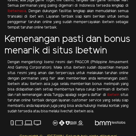
idnlive, ada juga game togel, live casino, tangkas dan game tembak ikan.
Semua permainan yang paling digemari di Indonesia tersedia lengkap di
Ibetwinasia
. Dengan dukungan fasilitas lengkap akan memudahkan semua
transaksi di ibet win. Layanan terbaik siap kami berikan untuk semua
penggemar taruhan online yang sudah mempercayakan ibetwin sebagai
tempat taruhan online terbaik.
Kemenangan pasti dan bonus
menarik di situs Ibetwin
Dengan mengantongi lisensi resmi dari PAGCOR (Philippine Amusement
And Gaming Corporation). Maka situs ibetwin sudah dipastikan menjadi
situs resmi yang aman dan terpercaya untuk melakukan taruhan online
dengan permainan yang fair akan memberikan anda kemenangan pasti.
Ibetwin atau Ibetwin asia juga selalu memberikan bonus melimpah yang
bisa didapatkan oleh setiap membernya hanya cukup bermain di ibetwin
dan raih kemenangan anda.Tunggu apalagi segera daftar di
ibetwin
situs
taruhan online terbaik dengan layanan customer service yang selalu siap
membantu anda kapanpun juga yang bisa anda hubungi melalui kontak yang
sudah tersedia atau bisa melalui livechat ibetwin asia.